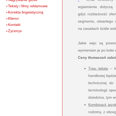
Teksty i filmy reklamowe
wyjaśnienia dotyczą 
Korekta lingwistyczną
gdyż rozbieżność ofer
Klienci
segmentu, otwartego d
Kontakt
na zasadach ściśle wo
Życiorys
Jakie więc są powod
wymieniam je po kolei
Ceny tłumaczeń zależ
Typu tekstu
– to
handlowej będzie
technicznej do
terminologii spe
dziedzina, tym w
Kombinacji języ
rodzimy, z obceg