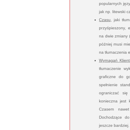
popularnych języ
jak np. litewski 
Czasu,
jaki tłum
przyśpieszony, e
na dwie zmiany (
później musi mie
na tłumaczenia 
Wymagań Klient
tłumaczenie wy
graficzne do go
spełnienie sta
ograniczać si
konieczna jest 
Czasem nawet 
Dochodzące do 
jeszcze bardziej.