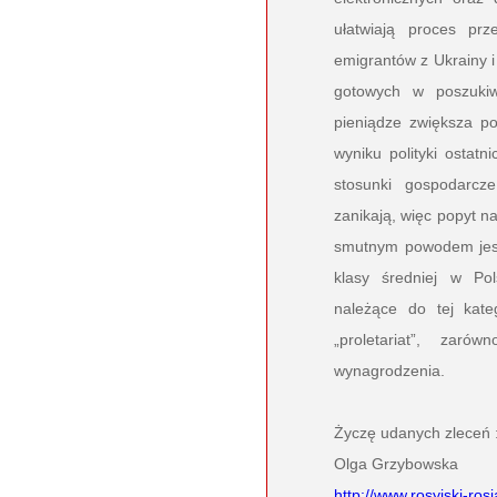
ułatwiają proces prz
emigrantów z Ukrainy i
gotowych w poszuki
pieniądze zwiększa po
wyniku polityki ostat
stosunki gospodarcze
zanikają, więc popyt n
smutnym powodem jest 
klasy średniej w Po
należące do tej kate
„proletariat”, za
wynagrodzenia.
Życzę udanych zleceń :
Olga Grzybowska
http://www.rosyjski-ros