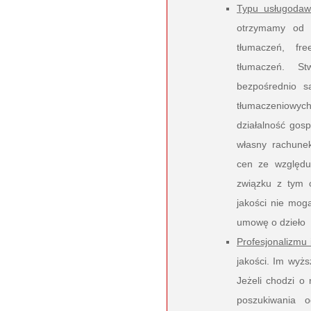
Typu usługodaw
otrzymamy od 
tłumaczeń, fr
tłumaczeń. St
bezpośrednio s
tłumaczeniowych
działalność gos
własny rachune
cen ze względu
związku z tym 
jakości nie mog
umowę o dzieło
Profesjonalizmu 
jakości. Im wyżs
Jeżeli chodzi o
poszukiwania o