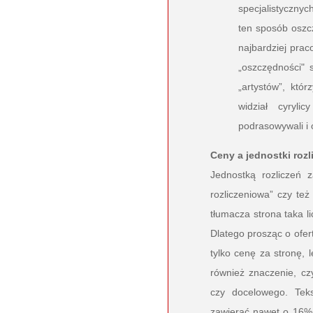
specjalistyczny
ten sposób oszc
najbardziej prac
„oszczędności" 
„artystów”, któr
widział cyrylic
podrasowywali i 
Ceny a jednostki roz
Jednostką rozliczeń 
rozliczeniowa” czy te
tłumacza strona taka l
Dlatego prosząc o ofe
tylko cenę za stronę, 
również znaczenie, cz
czy docelowego. Tek
zawierać nawet o 16% 