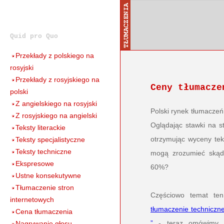
Quid pro Quo
Przekłady z polskiego na
rosyjski
Przekłady z rosyjskiego na
Ceny tłumacze
polski
Z angielskiego na rosyjski
Polski rynek tłumaczeń
Z rosyjskiego na angielski
Oglądając stawki na s
Teksty literackie
otrzymując wyceny tek
Teksty specjalistyczne
Teksty techniczne
mogą zrozumieć skąd s
Ekspresowe
60%?
Ustne konsekutywne
Tłumaczenie stron
Częściowo temat ten
internetowych
tłumaczenie techniczne,
Cena tłumaczenia
”
- teraz omówimy go
Nagrywanie głosu