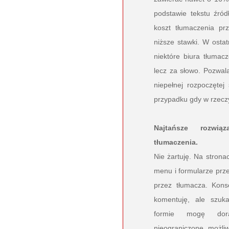
podstawie tekstu źród
koszt tłumaczenia pr
niższe stawki. W osta
niektóre biura tłumac
lecz za słowo. Pozwala
niepełnej rozpoczętej 
przypadku gdy w rzeczyw
Najtańsze rozwią
tłumaczenia.
Nie żartuję. Na strona
menu i formularze prz
przez tłumacza. Kons
komentuję, ale szuk
formie mogę dor
nieograniczone możli