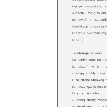
kieruję wszystkich,
budżetu. Robię to ani 
ponieważ z szacun
kwalifikacji i prawa p
znacznie skromniejszy
cena : )
Tendencje cenowe
Na koniec oraz na poc
tłumaczeń, w tym s
spadająca. Gdy przyjec
zł za stronę umowną b
tłumacze języka rosyjs
Przyczyn jest kilka.
Z jednej strony mocn
elektronicznych oraz 